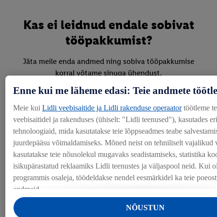
Kas ei leidnud endale sobivat
tööpakkumist?
Jäta meile enda andmed ning sobiva tööpakkumise
korral võtame sinuga ühendust.
Enne kui me läheme edasi: Teie andmete töötl
Täida sooviavaldus SIIN
Meie kui
Lidli veebisaitide ja Lidli rakenduse operaator
töötleme t
veebisaitidel ja rakenduses (ühiselt: "Lidli teenused"), kasutades e
tehnoloogiaid, mida kasutatakse teie lõppseadmes teabe salvestamis
Lidlist
juurdepääsu võimaldamiseks. Mõned neist on tehniliselt vajalikud 
kasutatakse teie nõusolekul mugavaks seadistamiseks, statistika ko
isikupärastatud reklaamiks Lidli teenustes ja väljaspool neid. Kui o
Peakontor
programmis osaleja, töödeldakse nendel eesmärkidel ka teie poeos
andmeid.
Rubriigis "Kohandamine" saate lubada üksikuid eesmärke ja leida l
Poed
NÕUSTUN
andmetöötluse kohta.