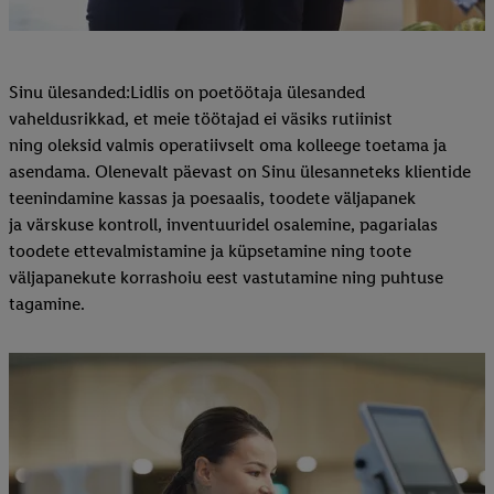
Sinu ülesanded:Lidlis on poetöötaja ülesanded
vaheldusrikkad, et meie töötajad ei väsiks rutiinist
ning oleksid valmis operatiivselt oma kolleege toetama ja
asendama. Olenevalt päevast on Sinu ülesanneteks klientide
teenindamine kassas ja poesaalis, toodete väljapanek
ja värskuse kontroll, inventuuridel osalemine, pagarialas
toodete ettevalmistamine ja küpsetamine ning toote
väljapanekute korrashoiu eest vastutamine ning puhtuse
tagamine.