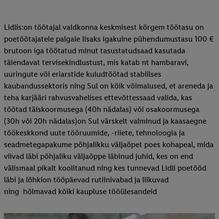
Lidlis:on töötajal valdkonna keskmisest kõrgem töötasu on
poetöötajatele palgale lisaks igakuine pühendumustasu 100 €
brutoon iga töötatud minut tasustatudsaad kasutada
täiendavat tervisekindlustust, mis katab nt hambaravi,
uuringute või eriarstide kuludtöötad stabiilses
kaubandussektoris ning Sul on kõik võimalused, et areneda ja
teha karjääri rahvusvahelises ettevõttessaad valida, kas
töötad täiskoormusega (40h nädalas) või osakoormusega
(30h või 20h nädalas)on Sul värskelt valminud ja kaasaegne
töökeskkond uute tööruumide, -riiete, tehnoloogia ja
seadmetegapakume põhjalikku väljaõpet poes kohapeal, mida
viivad läbi põhjaliku väljaõppe läbinud juhid, kes on end
välismaal pikalt koolitanud ning kes tunnevad Lidli poetööd
läbi ja lõhkion tööpäevad rutiinivabad ja liikuvad
ning hõlmavad kõiki kaupluse tööülesandeid