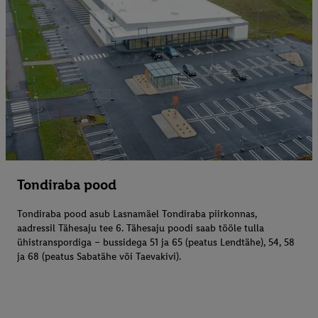
Tondiraba pood
Tondiraba pood asub Lasnamäel Tondiraba piirkonnas,
aadressil Tähesaju tee 6. Tähesaju poodi saab tööle tulla
ühistranspordiga – bussidega 51 ja 65 (peatus Lendtähe), 54, 58
ja 68 (peatus Sabatähe või Taevakivi).