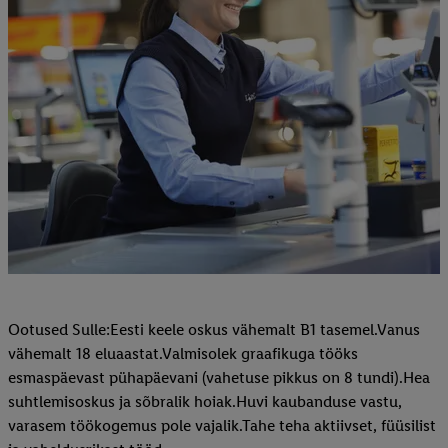
Ootused Sulle:Eesti keele oskus vähemalt B1 tasemel.Vanus
vähemalt 18 eluaastat.Valmisolek graafikuga tööks
esmaspäevast pühapäevani (vahetuse pikkus on 8 tundi).Hea
suhtlemisoskus ja sõbralik hoiak.Huvi kaubanduse vastu,
varasem töökogemus pole vajalik.Tahe teha aktiivset, füüsilist