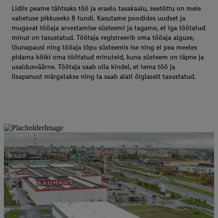
Lidlis peame tähtsaks töö ja eraelu tasakaalu, seetõttu on meie
vahetuse pikkuseks 8 tundi. Kasutame poodides uudset ja
mugavat tööaja arvestamise süsteemi ja tagame, et iga töötatud
minut on tasustatud. Töötaja registreerib oma tööaja alguse,
lõunapausi ning tööaja lõpu süsteemis ise ning ei pea meeles
pidama kõiki oma töötatud minuteid, kuna süsteem on täpne ja
usaldusväärne. Töötaja saab olla kindel, et tema töö ja
lisapanust märgatakse ning ta saab alati õiglaselt tasustatud.