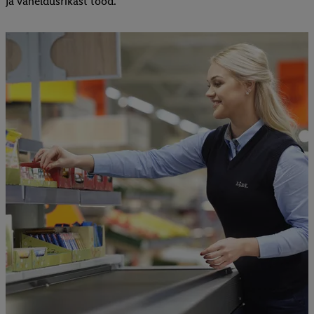
ja vaheldusrikast tööd.