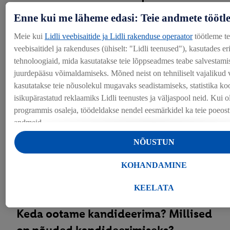
ja 8-17?
Enne kui me läheme edasi: Teie andmete töötl
Meie kui
Lidli veebisaitide ja Lidli rakenduse operaator
töötleme t
veebisaitidel ja rakenduses (ühiselt: "Lidli teenused"), kasutades e
tehnoloogiaid, mida kasutatakse teie lõppseadmes teabe salvestamis
Kas saab töötada osalise tööajaga?
juurdepääsu võimaldamiseks. Mõned neist on tehniliselt vajalikud 
kasutatakse teie nõusolekul mugavaks seadistamiseks, statistika ko
isikupärastatud reklaamiks Lidli teenustes ja väljaspool neid. Kui o
programmis osaleja, töödeldakse nendel eesmärkidel ka teie poeos
andmeid.
Kas töötasu on väljaõppe või katseaja
Rubriigis "Kohandamine" saate lubada üksikuid eesmärke ja leida l
NÕUSTUN
andmetöötluse kohta.
ajal madalam?
Klõpsates "Keelata", saate lubada ainult vajalike tehnoloogiate kas
KOHANDAMINE
"Nõustun", annate nõusoleku kõigi eespool nimetatud eesmärkide 
Täiendavat teavet, sealhulgas andmete säilitamisperioodi ja teie õi
KEELATA
nõusolekut igal ajal tagasi võtta, leiate meie
privaatsuspoliitikast
.
Tr
Keda ootame kandideerima? Millised